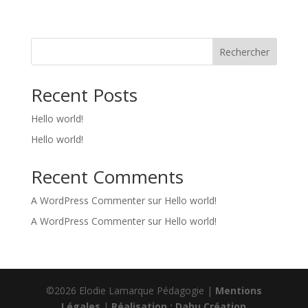
e
r
n
Rechercher
a
t
Recent Posts
i
v
Hello world!
e
:
Hello world!
Recent Comments
A WordPress Commenter
sur
Hello world!
A WordPress Commenter
sur
Hello world!
©2026 Elodie Lamarque Pédagogie |
Mentions
Légales
|
Réalisation : Dahu Création